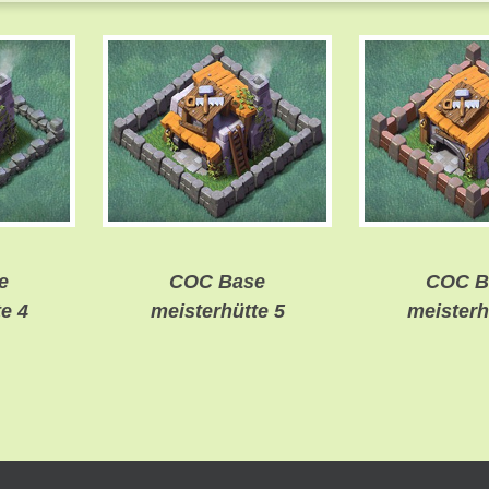
e
COC Base
COC B
e 4
meisterhütte 5
meisterh